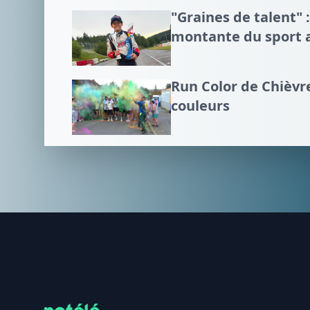
"Graines de talent" :
montante du sport 
Run Color de Chièvre
couleurs
Footer