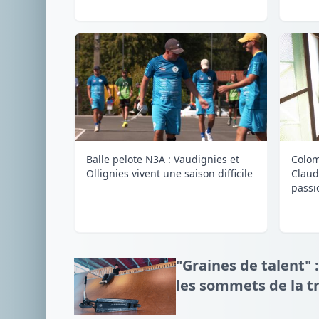
Balle pelote N3A : Vaudignies et
Colom
Ollignies vivent une saison difficile
Claud
passi
"Graines de talent" :
les sommets de la tr