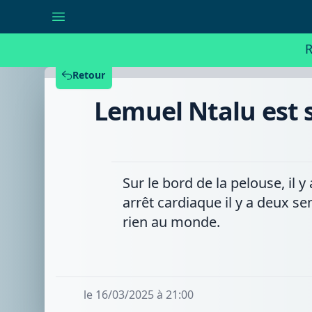
Lemuel
Ntalu
est
sorti
R
de
l'hôpital
et
Retour
espère
rejouer
Lemuel Ntalu est s
avec
le
RFC
Tournai
prochainement
Sur le bord de la pelouse, il 
arrêt cardiaque il y a deux se
rien au monde.
le 16/03/2025 à 21:00