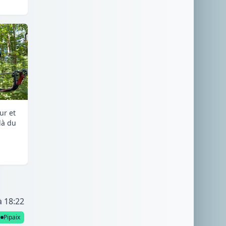
ur et
là du
à 18:22
Pipaix