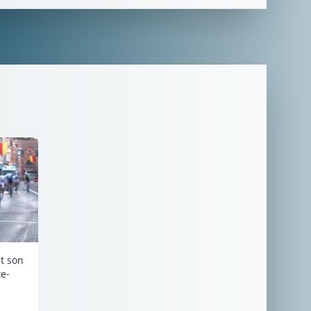
it son
e-