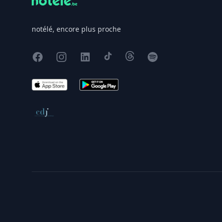
notélé, encore plus proche
Facebook
Instagram
X
TikTok
Threads
Spotify
App Store
Google Play
Conseil de déontologie journalistique