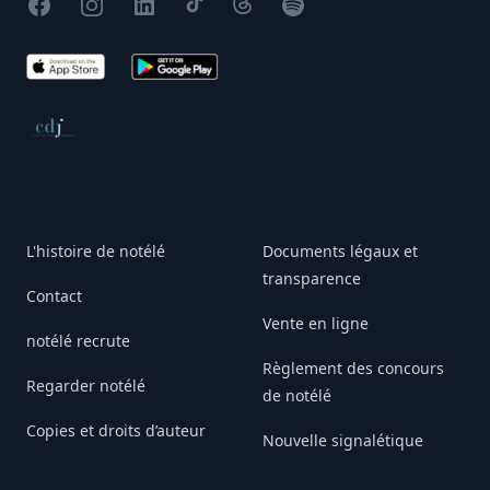
Facebook
Instagram
X
TikTok
Threads
Spotify
App Store
Google Play
Conseil de déontologie journalistique
L'histoire de notélé
Documents légaux et
transparence
Contact
Vente en ligne
notélé recrute
Règlement des concours
Regarder notélé
de notélé
Copies et droits d’auteur
Nouvelle signalétique