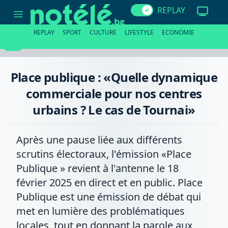
Place
REPLAY
publique
:
«Quelle
REPLAY
SPORT
CULTURE
LIFESTYLE
ECONOMIE
dynamique
commerciale
pour
nos
centres
Place publique : «Quelle dynamique
urbains
?
commerciale pour nos centres
Le
cas
urbains ? Le cas de Tournai»
de
Tournai»
Après une pause liée aux différents
scrutins électoraux, l'émission «Place
Publique » revient à l'antenne le 18
février 2025 en direct et en public. Place
Publique est une émission de débat qui
met en lumière des problématiques
locales, tout en donnant la parole aux