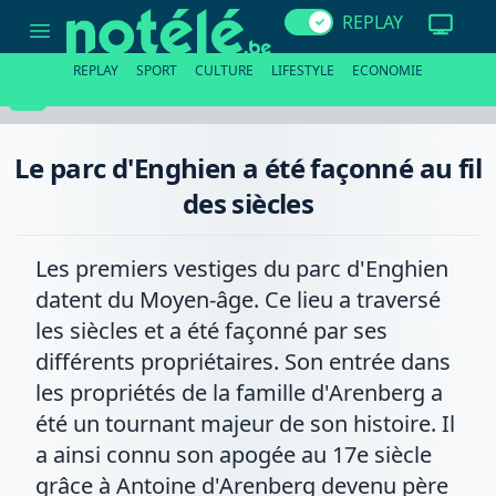
Le
REPLAY
parc
d'Enghien
a
REPLAY
SPORT
CULTURE
LIFESTYLE
ECONOMIE
été
façonné
au
fil
des
Le parc d'Enghien a été façonné au fil
siècles
des siècles
Les premiers vestiges du parc d'Enghien
datent du Moyen-âge. Ce lieu a traversé
les siècles et a été façonné par ses
différents propriétaires. Son entrée dans
les propriétés de la famille d'Arenberg a
été un tournant majeur de son histoire. Il
a ainsi connu son apogée au 17e siècle
grâce à Antoine d'Arenberg devenu père