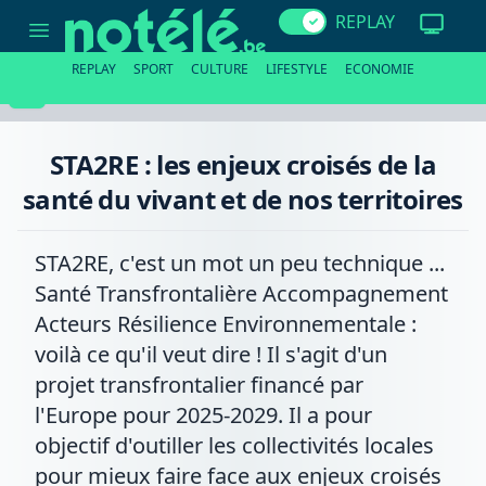
STA2RE
REPLAY
:
les
enjeux
REPLAY
SPORT
CULTURE
LIFESTYLE
ECONOMIE
croisés
de
la
santé
du
STA2RE : les enjeux croisés de la
vivant
et
santé du vivant et de nos territoires
de
nos
territoires
STA2RE, c'est un mot un peu technique ...
Santé Transfrontalière Accompagnement
Acteurs Résilience Environnementale :
voilà ce qu'il veut dire ! Il s'agit d'un
projet transfrontalier financé par
l'Europe pour 2025-2029. Il a pour
objectif d'outiller les collectivités locales
pour mieux faire face aux enjeux croisés