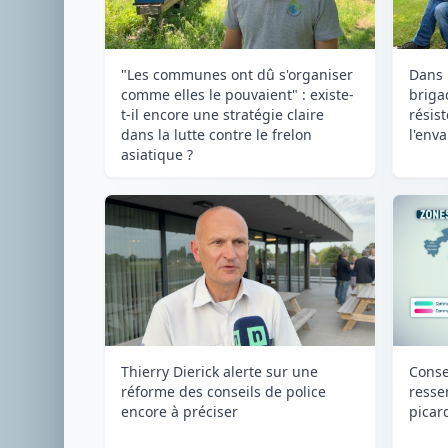
"Les communes ont dû s'organiser
Dans 
comme elles le pouvaient" : existe-
briga
t-il encore une stratégie claire
résis
dans la lutte contre le frelon
l'env
asiatique ?
Consei
Thierry Dierick alerte sur une
resse
réforme des conseils de police
picar
encore à préciser