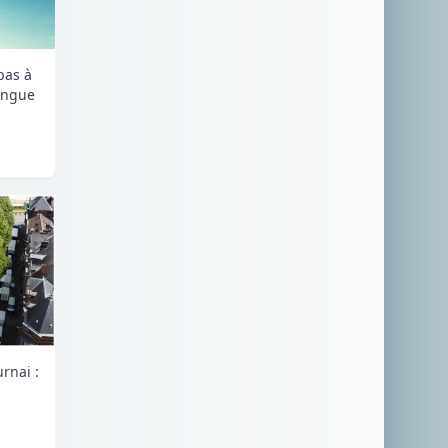
pas à
longue
rnai :