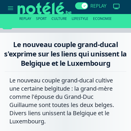
Le
REPLAY
nouveau
couple
grand-
REPLAY
SPORT
CULTURE
LIFESTYLE
ECONOMIE
ducal
s'exprime
sur
les
liens
Le nouveau couple grand-ducal
qui
unissent
s'exprime sur les liens qui unissent la
la
Belgique
Belgique et le Luxembourg
et
le
Luxembourg
Le nouveau couple grand-ducal cultive
une certaine belgitude : la grand-mère
comme l'épouse du Grand-Duc
Guillaume sont toutes les deux belges.
Divers liens unissent la Belgique et le
Luxembourg.