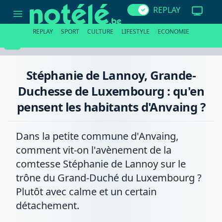
Stéphanie
REPLAY
de
Lannoy,
Grande-
REPLAY
SPORT
CULTURE
LIFESTYLE
ECONOMIE
Duchesse
de
Luxembourg
:
qu'en
Stéphanie de Lannoy, Grande-
pensent
les
Duchesse de Luxembourg : qu'en
habitants
d'Anvaing
pensent les habitants d'Anvaing ?
?
Dans la petite commune d'Anvaing,
comment vit-on l'avènement de la
comtesse Stéphanie de Lannoy sur le
trône du Grand-Duché du Luxembourg ?
Plutôt avec calme et un certain
détachement.