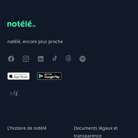
Footer
notélé, encore plus proche
Facebook
Instagram
X
TikTok
Threads
Spotify
App Store
Google Play
Conseil de déontologie journalistique
L'histoire de notélé
Documents légaux et
transparence