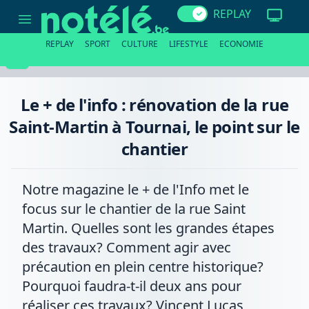
Le
REPLAY
+
de
l'info
REPLAY
SPORT
CULTURE
LIFESTYLE
ECONOMIE
:
rénovation
de
la
rue
Le + de l'info : rénovation de la rue
Saint-
Martin
Saint-Martin à Tournai, le point sur le
à
Tournai,
chantier
le
point
sur
le
Notre magazine le + de l'Info met le
chantier
focus sur le chantier de la rue Saint
Martin. Quelles sont les grandes étapes
des travaux? Comment agir avec
précaution en plein centre historique?
Pourquoi faudra-t-il deux ans pour
réaliser ces travaux? Vincent Lucas,