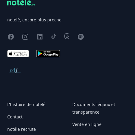
notélé, encore plus proche
Facebook
Instagram
X
TikTok
Threads
Spotify
App Store
Google Play
Conseil de déontologie journalistique
L'histoire de notélé
Documents légaux et
transparence
Contact
Vente en ligne
notélé recrute