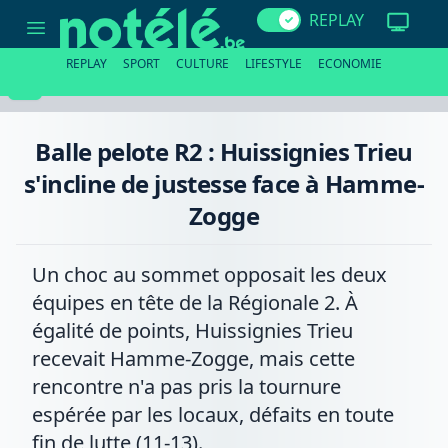
Balle
REPLAY
pelote
R2
:
REPLAY
SPORT
CULTURE
LIFESTYLE
ECONOMIE
Huissignies
Trieu
s'incline
de
justesse
Balle pelote R2 : Huissignies Trieu
face
à
s'incline de justesse face à Hamme-
Hamme-
Zogge
Zogge
Un choc au sommet opposait les deux
équipes en tête de la Régionale 2. À
égalité de points, Huissignies Trieu
recevait Hamme-Zogge, mais cette
rencontre n'a pas pris la tournure
espérée par les locaux, défaits en toute
fin de lutte (11-13).