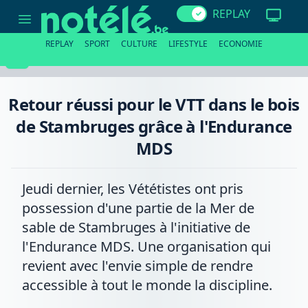
Retour
REPLAY
réussi
pour
le
REPLAY
SPORT
CULTURE
LIFESTYLE
ECONOMIE
VTT
dans
le
bois
de
Retour réussi pour le VTT dans le bois
Stambruges
grâce
de Stambruges grâce à l'Endurance
à
l'Endurance
MDS
MDS
Jeudi dernier, les Vététistes ont pris
possession d'une partie de la Mer de
sable de Stambruges à l'initiative de
l'Endurance MDS. Une organisation qui
revient avec l'envie simple de rendre
accessible à tout le monde la discipline.