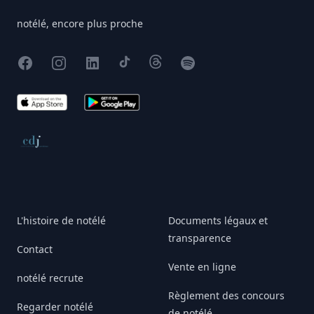
notélé, encore plus proche
Facebook
Instagram
X
TikTok
Threads
Spotify
App Store
Google Play
Conseil de déontologie journalistique
L'histoire de notélé
Documents légaux et
transparence
Contact
Vente en ligne
notélé recrute
Règlement des concours
Regarder notélé
de notélé