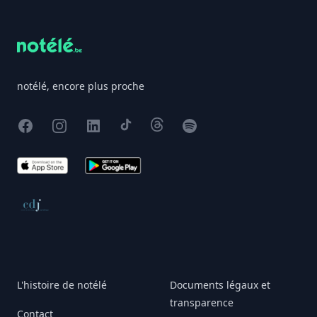
notélé, encore plus proche
Facebook
Instagram
X
TikTok
Threads
Spotify
App Store
Google Play
Conseil de déontologie journalistique
L'histoire de notélé
Documents légaux et
transparence
Contact