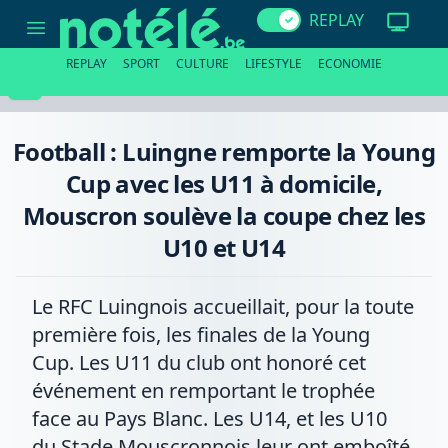
Football
REPLAY
:
Luingne
remporte
REPLAY
SPORT
CULTURE
LIFESTYLE
ECONOMIE
la
Young
Cup
avec
les
Football : Luingne remporte la Young
U11
à
Cup avec les U11 à domicile,
domicile,
Mouscron
Mouscron soulève la coupe chez les
soulève
la
U10 et U14
coupe
chez
les
U10
Le RFC Luingnois accueillait, pour la toute
et
U14
première fois, les finales de la Young
Cup. Les U11 du club ont honoré cet
événement en remportant le trophée
face au Pays Blanc. Les U14, et les U10
du Stade Mouscronnois leur ont emboîté