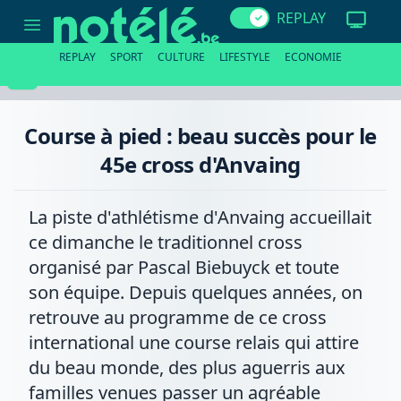
Course
REPLAY
à
pied
:
REPLAY
SPORT
CULTURE
LIFESTYLE
ECONOMIE
beau
succès
pour
le
45e
Course à pied : beau succès pour le
cross
d'Anvaing
45e cross d'Anvaing
La piste d'athlétisme d'Anvaing accueillait
ce dimanche le traditionnel cross
organisé par Pascal Biebuyck et toute
son équipe. Depuis quelques années, on
retrouve au programme de ce cross
international une course relais qui attire
du beau monde, des plus aguerris aux
familles venues passer un agréable