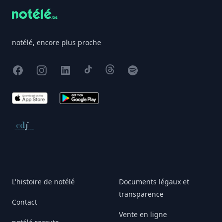
notélé, encore plus proche
Facebook
Instagram
X
TikTok
Threads
Spotify
App Store
Google Play
Conseil de déontologie journalistique
L'histoire de notélé
Documents légaux et
transparence
Contact
Vente en ligne