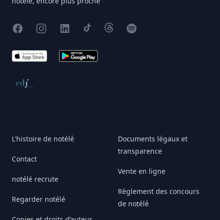
notélé, encore plus proche
Facebook
Instagram
X
TikTok
Threads
Spotify
App Store
Google Play
Conseil de déontologie journalistique
L'histoire de notélé
Documents légaux et
transparence
Contact
Vente en ligne
notélé recrute
Règlement des concours
Regarder notélé
de notélé
Copies et droits d’auteur