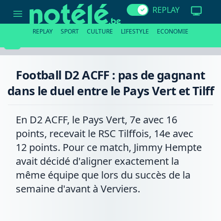
Football
REPLAY
D2
ACFF
:
REPLAY
SPORT
CULTURE
LIFESTYLE
ECONOMIE
pas
de
gagnant
dans
le
Football D2 ACFF : pas de gagnant
duel
entre
dans le duel entre le Pays Vert et Tilff
le
Pays
Vert
et
En D2 ACFF, le Pays Vert, 7e avec 16
Tilff
points, recevait le RSC Tilffois, 14e avec
12 points. Pour ce match, Jimmy Hempte
avait décidé d'aligner exactement la
même équipe que lors du succès de la
semaine d'avant à Verviers.