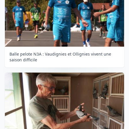
Balle pelote N3A : Vaudignies et Ollignies vivent une
saison difficile