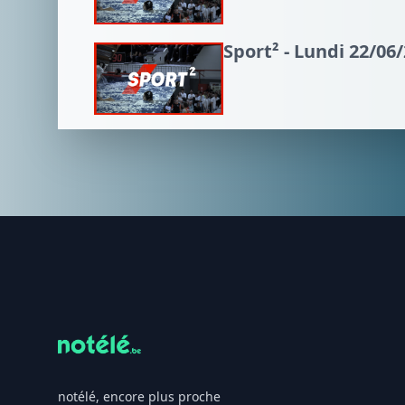
Sport² - Lundi 22/06
Footer
notélé, encore plus proche