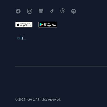
Facebook
Instagram
X
TikTok
Threads
Spotify
App Store
Google Play
Conseil de déontologie journalistique
© 2025 notélé. All rights reserved.