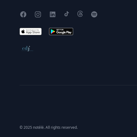
Facebook
Instagram
X
TikTok
Threads
Spotify
App Store
Google Play
Conseil de déontologie journalistique
© 2025 notélé. All rights reserved.