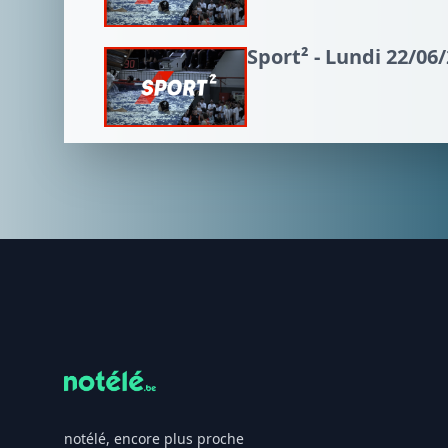
Sport² - Lundi 22/06
Footer
notélé, encore plus proche