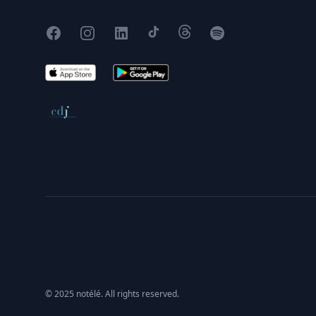
Facebook
Instagram
X
TikTok
Threads
Spotify
App Store
Google Play
Conseil de déontologie journalistique
© 2025 notélé. All rights reserved.