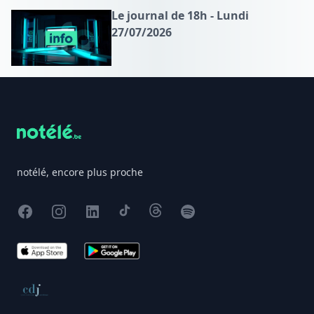
Le journal de 18h - Lundi
27/07/2026
Footer
notélé, encore plus proche
Facebook
Instagram
X
TikTok
Threads
Spotify
App Store
Google Play
Conseil de déontologie journalistique