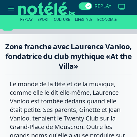
Zone
REPLAY
franche
avec
Laurence
REPLAY
SPORT
CULTURE
LIFESTYLE
ECONOMIE
Vanloo,
fondatrice
du
club
mythique
Zone franche avec Laurence Vanloo,
«At
the
fondatrice du club mythique «At the
Villa»
Villa»
Le monde de la fête et de la musique,
comme elle le dit elle-même, Laurence
Vanloo est tombée dedans quand elle
était petite. Ses parents, Ginette et Jean
Vanloo, tenaient le Twenty Club sur la
Grand-Place de Mouscron. Outre les
grands noms qu'elle a vu se produire sur