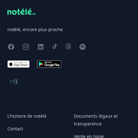
notélé, encore plus proche
Facebook
Instagram
X
TikTok
Threads
Spotify
App Store
Google Play
Conseil de déontologie journalistique
L'histoire de notélé
Documents légaux et
transparence
Contact
Vente en ligne