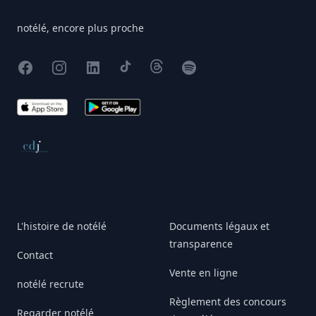
notélé, encore plus proche
Facebook
Instagram
X
TikTok
Threads
Spotify
App Store
Google Play
Conseil de déontologie journalistique
L'histoire de notélé
Documents légaux et
transparence
Contact
Vente en ligne
notélé recrute
Règlement des concours
Regarder notélé