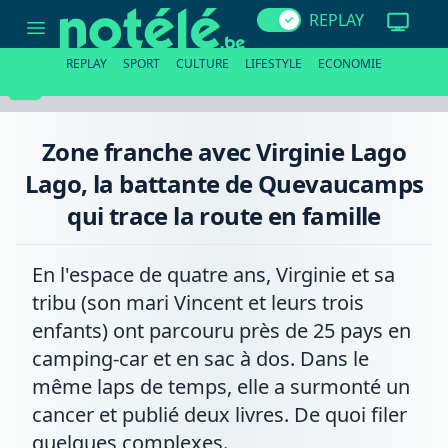
Zone
REPLAY
franche
avec
Virginie
REPLAY
SPORT
CULTURE
LIFESTYLE
ECONOMIE
Lago
Lago,
la
battante
de
Zone franche avec Virginie Lago
Quevaucamps
qui
Lago, la battante de Quevaucamps
trace
la
qui trace la route en famille
route
en
famille
En l'espace de quatre ans, Virginie et sa
tribu (son mari Vincent et leurs trois
enfants) ont parcouru près de 25 pays en
camping-car et en sac à dos. Dans le
même laps de temps, elle a surmonté un
cancer et publié deux livres. De quoi filer
quelques complexes.