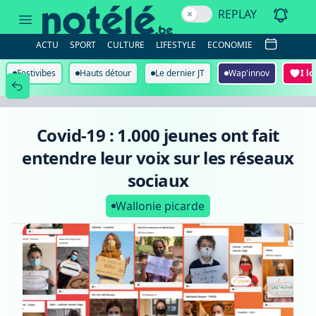
Covid-
REPLAY
19
:
1.000
ACTU
SPORT
CULTURE
LIFESTYLE
ECONOMIE
jeunes
ont
fait
Festivibes
Hauts détour
Le dernier JT
Wap'innov
I l
entendre
leur
voix
sur
les
Covid-19 : 1.000 jeunes ont fait
réseaux
sociaux
entendre leur voix sur les réseaux
sociaux
Wallonie picarde