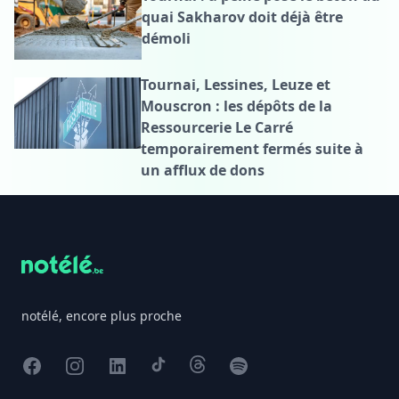
quai Sakharov doit déjà être
démoli
Tournai, Lessines, Leuze et
Mouscron : les dépôts de la
Ressourcerie Le Carré
temporairement fermés suite à
un afflux de dons
Footer
notélé, encore plus proche
Facebook
Instagram
X
TikTok
Threads
Spotify