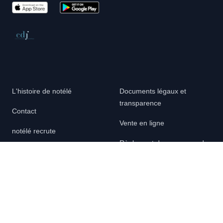
App Store
Google Play
Conseil de déontologie journalistique
L'histoire de notélé
Documents légaux et
transparence
Contact
Vente en ligne
notélé recrute
Règlement des concours de
Regarder notélé
notélé
Copies et droits d’auteur
Nouvelle signalétique
Utilisation des données
Charte de bonne conduite