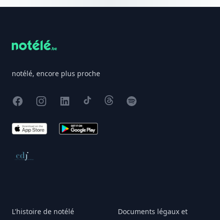
Footer
notélé, encore plus proche
Facebook
Instagram
X
TikTok
Threads
Spotify
App Store
Google Play
Conseil de déontologie journalistique
L'histoire de notélé
Documents légaux et