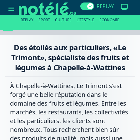
Des
REPLAY
étoilés
aux
particuliers,
REPLAY
SPORT
CULTURE
LIFESTYLE
ECONOMIE
«Le
Trimont»,
spécialiste
des
fruits
Des étoilés aux particuliers, «Le
et
légumes
Trimont», spécialiste des fruits et
à
Chapelle-
légumes à Chapelle-à-Wattines
à-
Wattines
À Chapelle-à-Wattines, Le Trimont s’est
forgé une belle réputation dans le
domaine des fruits et légumes. Entre les
marchés, les restaurants, les collectivités
et les particuliers, les clients sont
nombreux. Tous recherchent bien sûr
des produits de qualité, mais aussi une