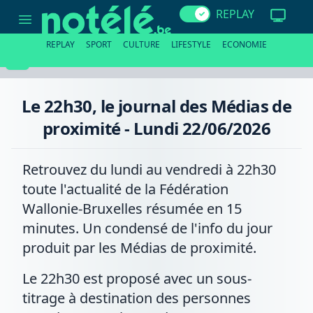
Le
REPLAY
22h30,
le
journal
REPLAY
SPORT
CULTURE
LIFESTYLE
ECONOMIE
des
Médias
de
proximité
-
Le 22h30, le journal des Médias de
Lundi
22/06/2026
proximité - Lundi 22/06/2026
Retrouvez du lundi au vendredi à 22h30
toute l'actualité de la Fédération
Wallonie-Bruxelles résumée en 15
minutes. Un condensé de l'info du jour
produit par les Médias de proximité.
Le 22h30 est proposé avec un sous-
titrage à destination des personnes