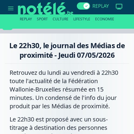
Le
REPLAY
22h30,
le
journal
REPLAY
SPORT
CULTURE
LIFESTYLE
ECONOMIE
des
Médias
de
proximité
-
Le 22h30, le journal des Médias de
Jeudi
07/05/2026
proximité - Jeudi 07/05/2026
Retrouvez du lundi au vendredi à 22h30
toute l'actualité de la Fédération
Wallonie-Bruxelles résumée en 15
minutes. Un condensé de l'info du jour
produit par les Médias de proximité.
Le 22h30 est proposé avec un sous-
titrage à destination des personnes