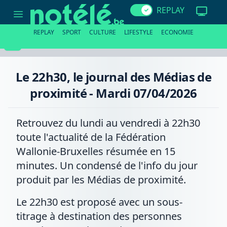
Le
REPLAY
22h30,
le
journal
REPLAY
SPORT
CULTURE
LIFESTYLE
ECONOMIE
des
Médias
de
proximité
-
Le 22h30, le journal des Médias de
Mardi
07/04/2026
proximité - Mardi 07/04/2026
Retrouvez du lundi au vendredi à 22h30
toute l'actualité de la Fédération
Wallonie-Bruxelles résumée en 15
minutes. Un condensé de l'info du jour
produit par les Médias de proximité.
Le 22h30 est proposé avec un sous-
titrage à destination des personnes