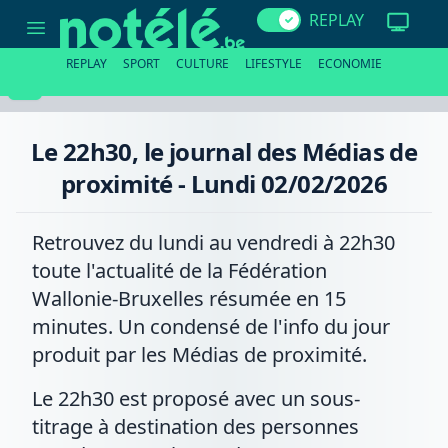
Le
REPLAY
22h30,
le
journal
REPLAY
SPORT
CULTURE
LIFESTYLE
ECONOMIE
des
Médias
de
proximité
-
Le 22h30, le journal des Médias de
Lundi
02/02/2026
proximité - Lundi 02/02/2026
Retrouvez du lundi au vendredi à 22h30
toute l'actualité de la Fédération
Wallonie-Bruxelles résumée en 15
minutes. Un condensé de l'info du jour
produit par les Médias de proximité.
Le 22h30 est proposé avec un sous-
titrage à destination des personnes