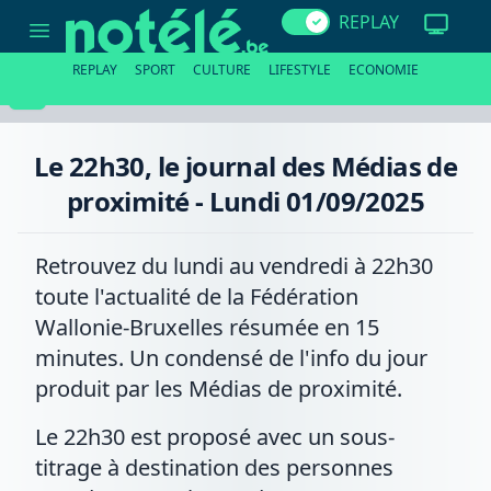
Le
REPLAY
22h30,
le
journal
REPLAY
SPORT
CULTURE
LIFESTYLE
ECONOMIE
des
Médias
de
proximité
-
Le 22h30, le journal des Médias de
Lundi
01/09/2025
proximité - Lundi 01/09/2025
Retrouvez du lundi au vendredi à 22h30
toute l'actualité de la Fédération
Wallonie-Bruxelles résumée en 15
minutes. Un condensé de l'info du jour
produit par les Médias de proximité.
Le 22h30 est proposé avec un sous-
titrage à destination des personnes