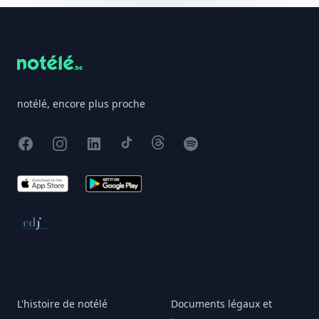
Footer
notélé, encore plus proche
Facebook
Instagram
X
TikTok
Threads
Spotify
App Store
Google Play
Conseil de déontologie journalistique
L'histoire de notélé
Documents légaux et