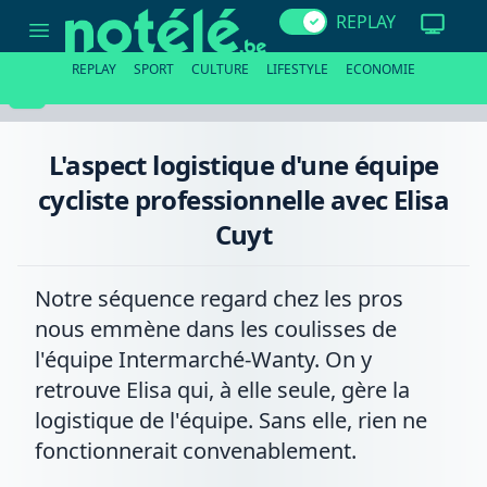
L'aspect
REPLAY
logistique
d'une
équipe
REPLAY
SPORT
CULTURE
LIFESTYLE
ECONOMIE
cycliste
professionnelle
avec
Elisa
Cuyt
L'aspect logistique d'une équipe
cycliste professionnelle avec Elisa
Cuyt
Notre séquence regard chez les pros
nous emmène dans les coulisses de
l'équipe Intermarché-Wanty. On y
retrouve Elisa qui, à elle seule, gère la
logistique de l'équipe. Sans elle, rien ne
fonctionnerait convenablement.