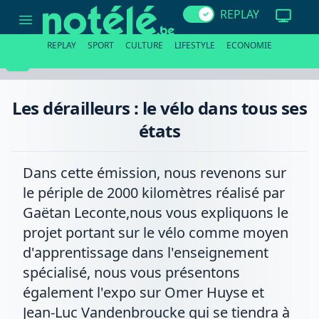
Les
REPLAY
dérailleurs
:
le
REPLAY
SPORT
CULTURE
LIFESTYLE
ECONOMIE
vélo
dans
tous
ses
états
Les dérailleurs : le vélo dans tous ses
états
Dans cette émission, nous revenons sur
le périple de 2000 kilomètres réalisé par
Gaëtan Leconte,nous vous expliquons le
projet portant sur le vélo comme moyen
d'apprentissage dans l'enseignement
spécialisé, nous vous présentons
également l'expo sur Omer Huyse et
Jean-Luc Vandenbroucke qui se tiendra à