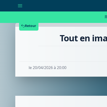
Tout
en
images
:
R
réouverture
de
la
Retour
piscine
de
Tout en ima
Kain
le 20/04/2026 à 20:00