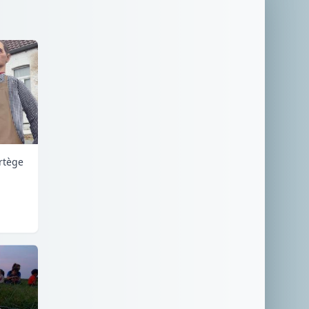
rtège