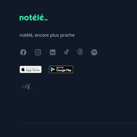
notélé, encore plus proche
Facebook
Instagram
X
TikTok
Threads
Spotify
App Store
Google Play
Conseil de déontologie journalistique