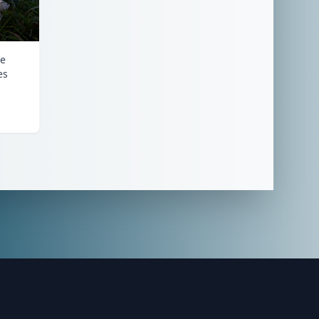
le
es