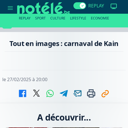
Tout
REPLAY
en
images
:
REPLAY
SPORT
CULTURE
LIFESTYLE
ECONOMIE
carnaval
de
Kain
Tout en images : carnaval de Kain
le 27/02/2025 à 20:00
A découvrir...