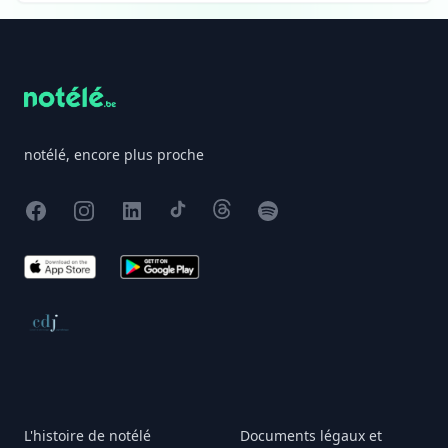
Footer
notélé, encore plus proche
Facebook
Instagram
X
TikTok
Threads
Spotify
App Store
Google Play
Conseil de déontologie journalistique
L'histoire de notélé
Documents légaux et