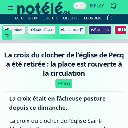
La
REPLAY
croix
du
clocher
ACTU
SPORT
CULTURE
LIFESTYLE
ECONOMIE
de
l'église
de
Festivibes
Hauts détour
Le dernier JT
Wap'innov
I l
Pecq
a
été
retirée
:
La croix du clocher de l'église de Pecq
la
place
a été retirée : la place est rouverte à
est
rouverte
la circulation
à
la
Pecq
circulation
La croix était en fâcheuse posture
depuis ce dimanche.
La croix du clocher de l’église Saint-