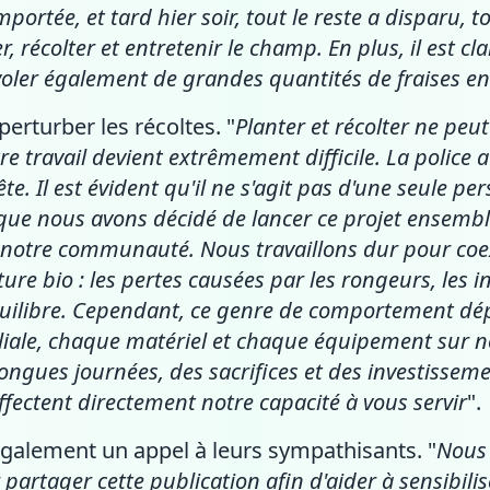
ortée, et tard hier soir, tout le reste a disparu, t
 récolter et entretenir le champ. En plus, il est cl
 voler également de grandes quantités de fraises
erturber les récoltes. "
Planter et récolter ne peu
tre travail devient extrêmement difficile. La police 
. Il est évident qu'il ne s'agit pas d'une seule pe
e nous avons décidé de lancer ce projet ensemble, 
 à notre communauté. Nous travaillons dur pour coex
lture bio : les pertes causées par les rongeurs, les i
uilibre. Cependant, ce genre de comportement dép
iliale, chaque matériel et chaque équipement sur n
longues journées, des sacrifices et des investissem
ffectent directement notre capacité à vous servir
".
également un appel à leurs sympathisants. "
Nous 
 partager cette publication afin d'aider à sensibi