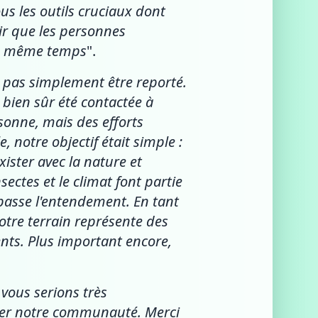
ous les outils cruciaux dont
air que les personnes
 en même temps
".
t pas simplement être reporté.
a bien sûr été contactée à
rsonne, mais des efforts
notre objectif était simple :
ister avec la nature et
nsectes et le climat font partie
asse l'entendement. En tant
otre terrain représente des
ents. Plus important encore,
vous serions très
liser notre communauté. Merci