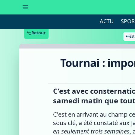
Tournai
:
important
vol
ACTU
SPOR
de
matériel
aux
Retour
Jardins
Fest
d'Esmée
Tournai : impo
C'est avec consternati
samedi matin que tout 
C'est en arrivant au champ ce
sous clé, a été constaté aux J
en seulement trois semaines
,