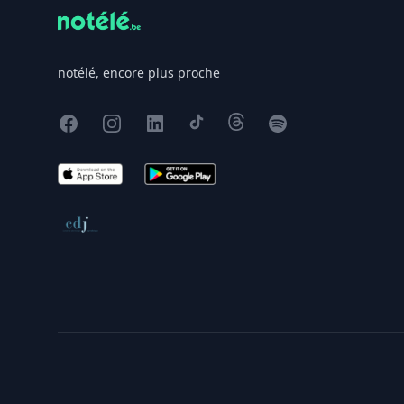
notélé, encore plus proche
Facebook
Instagram
X
TikTok
Threads
Spotify
App Store
Google Play
Conseil de déontologie journalistique