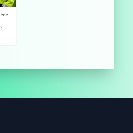
cède
n
s