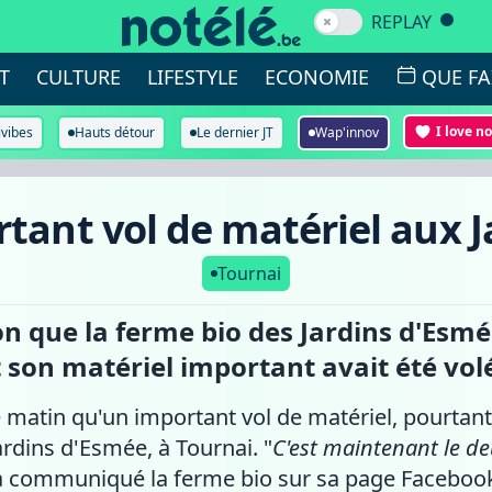
REPLAY
T
CULTURE
LIFESTYLE
ECONOMIE
QUE FA
I love n
ivibes
Hauts détour
Le dernier JT
Wap'innov
rtant vol de matériel aux 
Tournai
on que la ferme bio des Jardins d'Esm
son matériel important avait été vol
 matin qu'un important vol de matériel, pourtant
ardins d'Esmée, à Tournai. "
C'est maintenant le de
 a communiqué la ferme bio sur sa page Faceboo