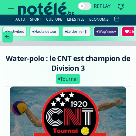
Water-
REPLAY
polo
:
le
ACTU
SPORT
CULTURE
LIFESTYLE
ECONOMIE
CNT
est
champion
Festivibes
Hauts détour
Le dernier JT
Wap'innov
I l
de
Division
3
Water-polo : le CNT est champion de
Division 3
Tournai