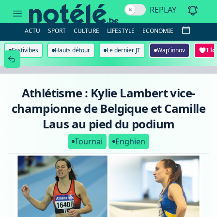
Athlétisme
REPLAY
:
Kylie
Lambert
ACTU
SPORT
CULTURE
LIFESTYLE
ECONOMIE
vice-
championne
de
Festivibes
Hauts détour
Le dernier JT
Wap'innov
I l
Belgique
et
Camille
Laus
au
Athlétisme : Kylie Lambert vice-
pied
du
championne de Belgique et Camille
podium
Laus au pied du podium
Tournai
Enghien