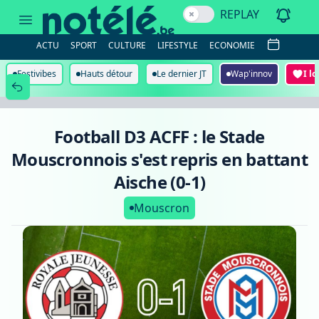
Football
REPLAY
D3
ACFF
:
ACTU
SPORT
CULTURE
LIFESTYLE
ECONOMIE
le
Stade
Mouscronnois
Festivibes
Hauts détour
Le dernier JT
Wap'innov
I l
s'est
repris
en
battant
Aische
Football D3 ACFF : le Stade
(0-
1)
Mouscronnois s'est repris en battant
Aische (0-1)
Mouscron