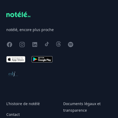
notélé, encore plus proche
Facebook
Instagram
X
TikTok
Threads
Spotify
App Store
Google Play
Conseil de déontologie journalistique
L'histoire de notélé
Documents légaux et
transparence
Contact