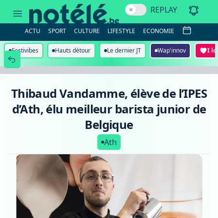
Thibaud
REPLAY
Vandamme,
élève
de
ACTU
SPORT
CULTURE
LIFESTYLE
ECONOMIE
l’IPES
d’Ath,
élu
Festivibes
Hauts détour
Le dernier JT
Wap'innov
I l
meilleur
barista
junior
de
Belgique
Thibaud Vandamme, élève de l’IPES
d’Ath, élu meilleur barista junior de
Belgique
Ath