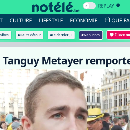
REPLAY
T
CULTURE
LIFESTYLE
ECONOMIE
QUE FA
I love n
ivibes
Hauts détour
Le dernier JT
Wap'innov
 : Tanguy Metayer remporte