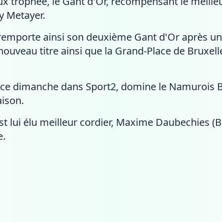
eux trophée, le Gant d'Or, récompensant le meilleu
y Metayer.
 remporte ainsi son deuxième Gant d'Or après une
ouveau titre ainsi que la Grand-Place de Bruxell
é ce dimanche dans Sport2, domine le Namurois Be
aison.
est lui élu meilleur cordier, Maxime Daubechies (
e.