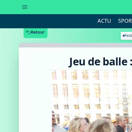
Jeu
de
balle
:
ACTU
SPOR
Tanguy
Metayer
remporte
Retour
le
Fest
Gant
d'or
Jeu de balle