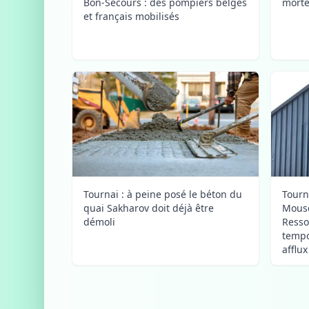
Bon-Secours : des pompiers belges
morte
et français mobilisés
Tournai : à peine posé le béton du
Tourn
quai Sakharov doit déjà être
Mousc
démoli
Resso
tempo
afflu