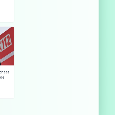
uchées
nde