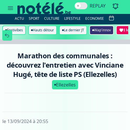
Marathon
REPLAY
des
communales
:
ACTU
SPORT
CULTURE
LIFESTYLE
ECONOMIE
découvrez
l'entretien
avec
Festivibes
Hauts détour
Le dernier JT
Wap'innov
I l
Vinciane
Hugé,
tête
de
liste
Marathon des communales :
PS
(Ellezelles)
découvrez l'entretien avec Vinciane
Hugé, tête de liste PS (Ellezelles)
Ellezelles
le 13/09/2024 à 20:55