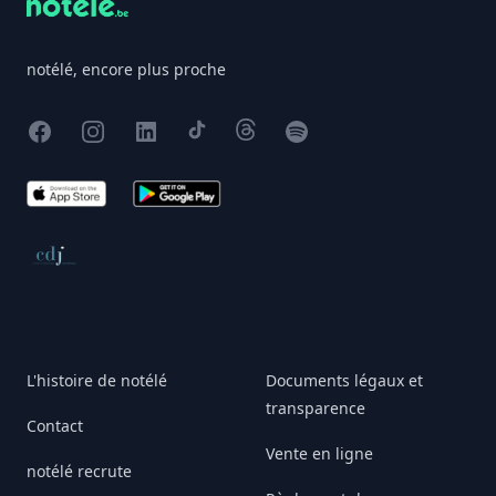
notélé, encore plus proche
Facebook
Instagram
X
TikTok
Threads
Spotify
App Store
Google Play
Conseil de déontologie journalistique
L'histoire de notélé
Documents légaux et
transparence
Contact
Vente en ligne
notélé recrute