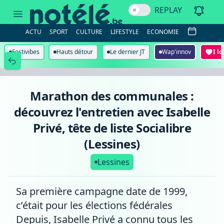
Marathon
REPLAY
des
communales
:
ACTU
SPORT
CULTURE
LIFESTYLE
ECONOMIE
découvrez
l'entretien
avec
Festivibes
Hauts détour
Le dernier JT
Wap'innov
I l
Isabelle
Privé,
tête
de
liste
Marathon des communales :
Socialibre
(Lessines)
découvrez l'entretien avec Isabelle
Privé, tête de liste Socialibre
(Lessines)
Lessines
Sa première campagne date de 1999,
c’était pour les élections fédérales
Depuis, Isabelle Privé a connu tous les