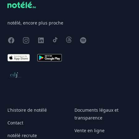
notélé, encore plus proche
Facebook
Instagram
X
TikTok
Threads
Spotify
App Store
Google Play
Conseil de déontologie journalistique
L'histoire de notélé
Documents légaux et
transparence
Contact
Vente en ligne
notélé recrute