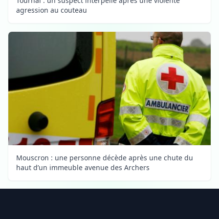
Tournai : un suspect interpellé après une violente
agression au couteau
Mouscron : une personne décède après une chute du
haut d’un immeuble avenue des Archers
Footer