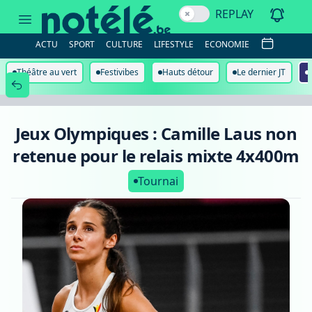
Jeux
REPLAY
Olympiques
:
Camille
ACTU
SPORT
CULTURE
LIFESTYLE
ECONOMIE
Laus
non
retenue
Théâtre au vert
Festivibes
Hauts détour
Le dernier JT
pour
le
relais
mixte
4x400m
Jeux Olympiques : Camille Laus non
retenue pour le relais mixte 4x400m
Tournai