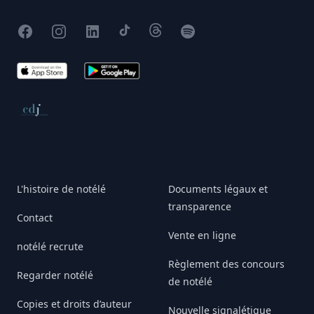
Facebook
Instagram
X
TikTok
Threads
Spotify
App Store
Google Play
Conseil de déontologie journalistique
L'histoire de notélé
Documents légaux et
transparence
Contact
Vente en ligne
notélé recrute
Règlement des concours
Regarder notélé
de notélé
Copies et droits d’auteur
Nouvelle signalétique