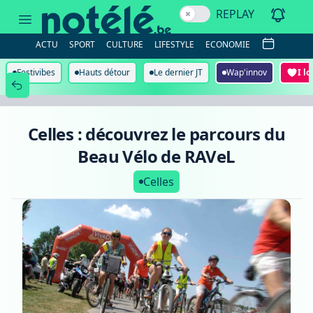
Celles
REPLAY
:
découvrez
le
ACTU
SPORT
CULTURE
LIFESTYLE
ECONOMIE
parcours
du
Beau
Festivibes
Hauts détour
Le dernier JT
Wap'innov
I l
Vélo
de
RAVeL
Celles : découvrez le parcours du
Beau Vélo de RAVeL
Celles