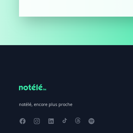
Footer
notélé, encore plus proche
Facebook
Instagram
X
TikTok
Threads
Spotify