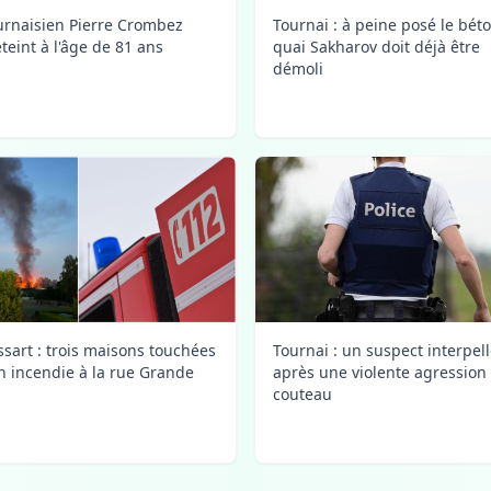
urnaisien Pierre Crombez
Tournai : à peine posé le bét
éteint à l'âge de 81 ans
quai Sakharov doit déjà être
démoli
ssart : trois maisons touchées
Tournai : un suspect interpel
n incendie à la rue Grande
après une violente agression
couteau