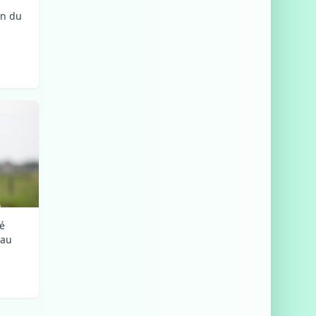
on du
lé
 au