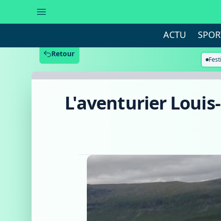
L'aventurier
Louis-
Philippe
Loncke
ACTU
SPOR
a
vaincu
le
Retour
«Kungsleden»
Fest
en
Laponie
L'aventurier Louis