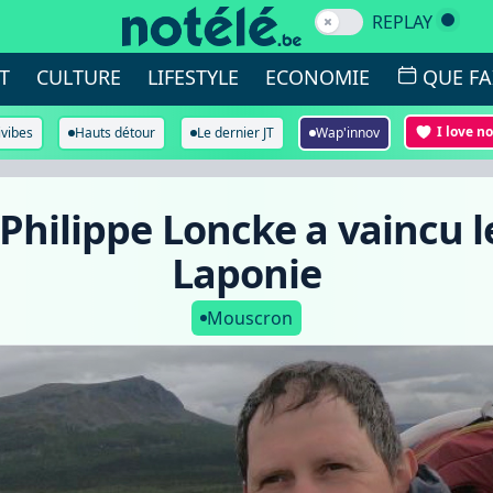
REPLAY
T
CULTURE
LIFESTYLE
ECONOMIE
QUE FA
I love n
ivibes
Hauts détour
Le dernier JT
Wap'innov
-Philippe Loncke a vaincu
Laponie
Mouscron