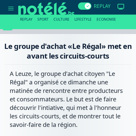
Le
REPLAY
groupe
d'achat
«Le
REPLAY
SPORT
CULTURE
LIFESTYLE
ECONOMIE
Régal»
met
en
avant
les
Le groupe d'achat «Le Régal» met en
circuits-
courts
avant les circuits-courts
A Leuze, le groupe d'achat citoyen "Le
Régal" a organisé ce dimanche une
matinée de rencontre entre producteurs
et consommateurs. Le but est de faire
découvrir l'intiative, qui met à l'honneur
les circuits-courts, et de montrer tout le
savoir-faire de la région.