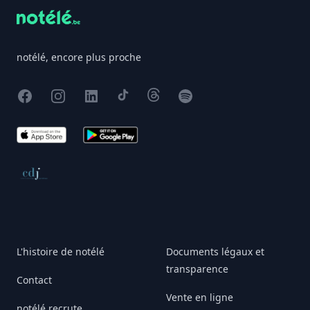
notélé, encore plus proche
Facebook
Instagram
X
TikTok
Threads
Spotify
App Store
Google Play
Conseil de déontologie journalistique
L'histoire de notélé
Documents légaux et
transparence
Contact
Vente en ligne
notélé recrute