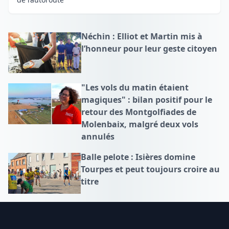
Néchin : Elliot et Martin mis à
l’honneur pour leur geste citoyen
"Les vols du matin étaient
magiques" : bilan positif pour le
retour des Montgolfiades de
Molenbaix, malgré deux vols
annulés
Balle pelote : Isières domine
Tourpes et peut toujours croire au
titre
Footer