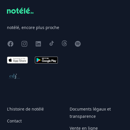
notélé, encore plus proche
Facebook
Instagram
X
TikTok
Threads
Spotify
App Store
Google Play
Conseil de déontologie journalistique
L'histoire de notélé
Documents légaux et
transparence
Contact
Vente en ligne