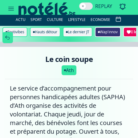
Le
REPLAY
coin
soupe
ACTU
SPORT
CULTURE
LIFESTYLE
ECONOMIE
Festivibes
Hauts détour
Le dernier JT
Wap'innov
I l
Le coin soupe
Ath
Le service d’accompagnement pour
personnes handicapées adultes (SAPHA)
d’Ath organise des activités de
volontariat. Chaque jeudi, jour de
marché, des bénévoles font les courses
et préparent du potage. Ouvert à tous,