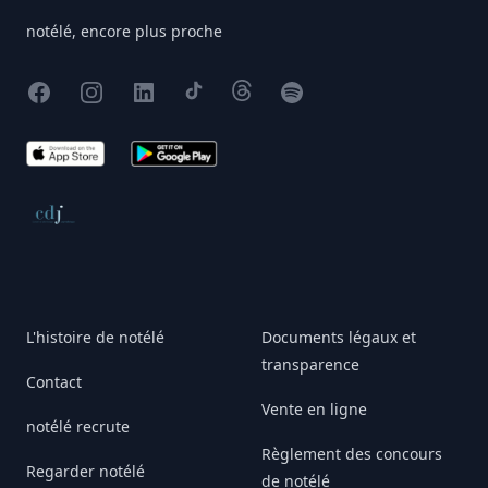
notélé, encore plus proche
Facebook
Instagram
X
TikTok
Threads
Spotify
App Store
Google Play
Conseil de déontologie journalistique
L'histoire de notélé
Documents légaux et
transparence
Contact
Vente en ligne
notélé recrute
Règlement des concours
Regarder notélé
de notélé