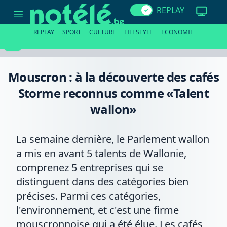
Mouscron
REPLAY
:
à
la
REPLAY
SPORT
CULTURE
LIFESTYLE
ECONOMIE
découverte
des
cafés
Storme
reconnus
Mouscron : à la découverte des cafés
comme
«Talent
Storme reconnus comme «Talent
wallon»
wallon»
La semaine dernière, le Parlement wallon
a mis en avant 5 talents de Wallonie,
comprenez 5 entreprises qui se
distinguent dans des catégories bien
précises. Parmi ces catégories,
l'environnement, et c'est une firme
mouscronnoise qui a été élue. Les cafés