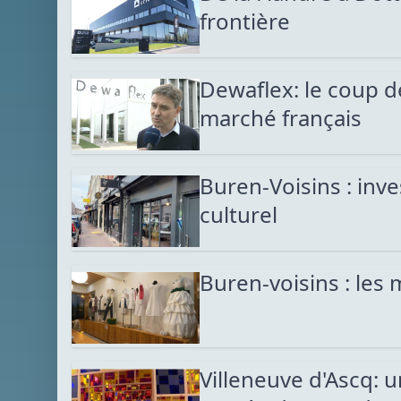
frontière
Dewaflex: le coup d
marché français
Buren-Voisins : inves
culturel
Buren-voisins : les
Villeneuve d'Ascq: 