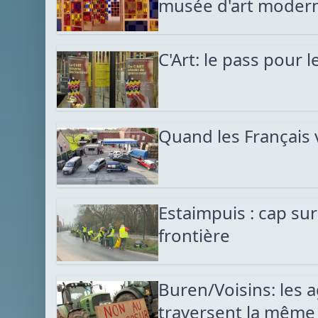
musée d'art moder
C'Art: le pass pour
Quand les Français v
Estaimpuis : cap su
frontière
Buren/Voisins: les a
traversent la même 