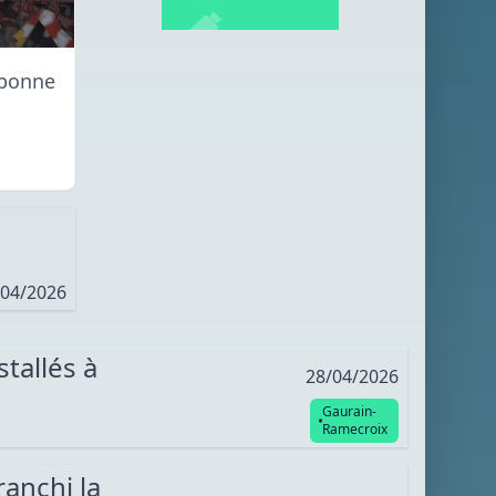
 bonne
/04/2026
tallés à
28/04/2026
Gaurain-
Ramecroix
anchi la