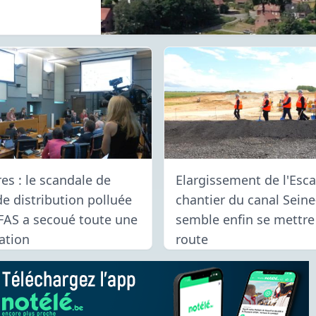
es : le scandale de
Elargissement de l'Escau
de distribution polluée
chantier du canal Sein
FAS a secoué toute une
semble enfin se mettre
ation
route
026
23/06/2026