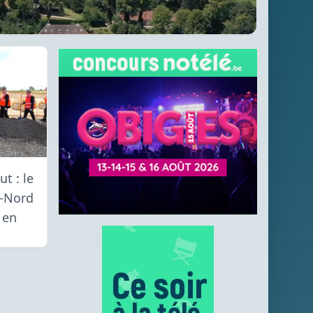
t : le
e-Nord
 en