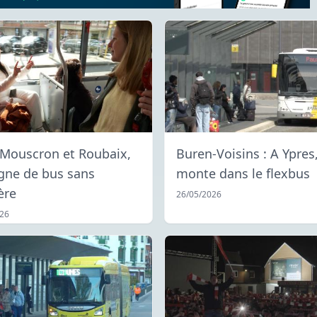
 Mouscron et Roubaix,
Buren-Voisins : A Ypres
igne de bus sans
monte dans le flexbus
ère
26/05/2026
026