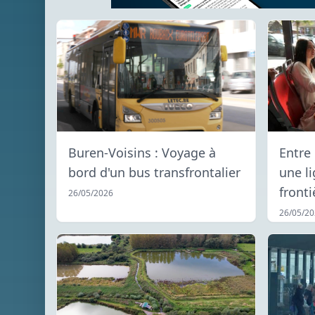
Buren-Voisins : Voyage à
Entre
bord d'un bus transfrontalier
une l
fronti
26/05/2026
26/05/2