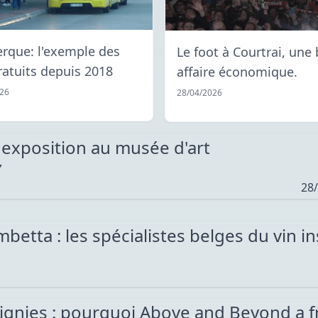
rque: l'exemple des
Le foot à Courtrai, une
ratuits depuis 2018
affaire économique.
026
28/04/2026
e exposition au musée d'art
Y
28
etta : les spécialistes belges du vin ins
tignies : pourquoi Above and Beyond a fr