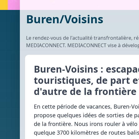
à
développer,
renforcer
Buren/Voisins
et
valoriser
l'attractivité
de
la
Le rendez-vous de l'actualité transfrontalière, 
zone
MEDIACONNECT. MEDIACONNECT vise à dévelo
Buren-Voisins : escap
touristiques, de part e
d'autre de la frontière
En cette période de vacances, Buren-Vo
propose quelques idées de sorties de pa
de la frontière. Nous irons rouler à vélo 
quelque 3700 kilomètres de routes balis