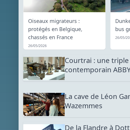
Oiseaux migrateurs :
Dunke
protégés en Belgique,
bus g
chassés en France
26/05/2
26/05/2026
Courtrai : une tripl
contemporain ABB
La cave de Léon Gamb
Wazemmes
De la Flandre à Dot