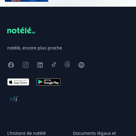
Footer
notélé, encore plus proche
Facebook
Instagram
X
TikTok
Threads
Spotify
App Store
Google Play
Conseil de déontologie journalistique
L'histoire de notélé
Documents légaux et