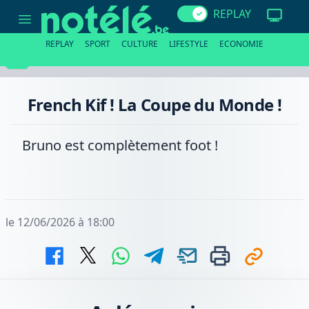
French
REPLAY
Kif
!
La
REPLAY
SPORT
CULTURE
LIFESTYLE
ECONOMIE
Coupe
du
Monde
!
French Kif ! La Coupe du Monde !
Bruno est complètement foot !
le 12/06/2026 à 18:00