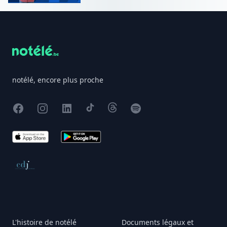
Footer
notélé, encore plus proche
Facebook
Instagram
X
TikTok
Threads
Spotify
App Store
Google Play
Conseil de déontologie journalistique
L'histoire de notélé
Documents légaux et