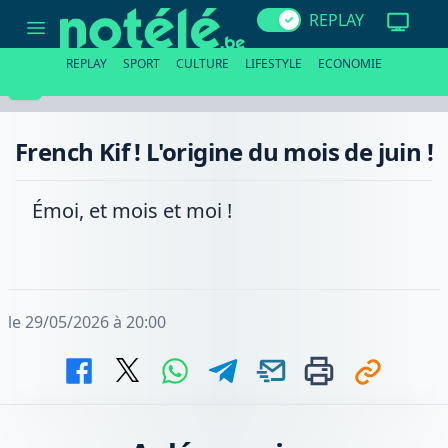
French
REPLAY
Kif
!
L'origine
REPLAY
SPORT
CULTURE
LIFESTYLE
ECONOMIE
du
mois
de
juin
!
French Kif ! L'origine du mois de juin !
Émoi, et mois et moi !
le 29/05/2026 à 20:00